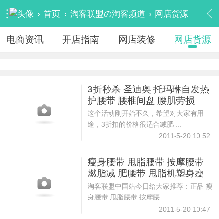
›
首页
›
淘客联盟の淘客频道
›
网店货源
电商资讯
开店指南
网店装修
网店货源
3折秒杀 圣迪奥 托玛琳自发热
护腰带 腰椎间盘 腰肌劳损
这个活动刚开始不久，希望对大家有用
途，3折扣的价格很适合减肥 ...
2011-5-20 10:52
瘦身腰带 甩脂腰带 按摩腰带
燃脂减 肥腰带 甩脂机塑身瘦
淘客联盟中国站今日给大家推荐：正品 瘦
身腰带 甩脂腰带 按摩腰 ...
2011-5-20 10:47