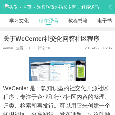
›
首页
›
淘客联盟の站长专区
›
程序源码
›
内容
学习文化
程序源码
教程书籍
电子书
关于WeCenter社交化问答社区程序
admin
查看 :
3169
评论 : 0
2015-8-29 15:36
WeCenter 是一款知识型的社交化开源社区
程序，专注于企业和行业社区内容的整理、
归类、检索和再发行。可以用它来创建一个
知识社区，分享知识、发布话题、讨论问题