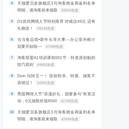
天猫爱贝多旗舰店3月淘客佣金再返利名单
4
明细，请淘客前来领取
56044热度
D1优尚网情人节特别推荐 对戒仅49元 还有
5
礼物送！
49144热度
当当食品馆•新年头等大事---办公室补粮计
6
划要开始啦~~
47468热度
淘客联盟A1培训课程001节：转发原创帖的
7
技巧原则
44662热度
Doin 玩转五一！ 缤纷秒杀、特惠、抽奖不
8
容错过！
44381热度
秀团网情人节“浪漫好礼，甜蜜参与”有奖活
9
动，0元抽取价值8560
42786热度
天猫爱贝多旗舰店3月淘客佣金再返利名单
10
明细，请淘客前来领取
42644热度