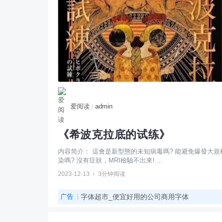
爱阅读
admin
《希波克拉底的试练》
内容简介： 這會是新型態的未知病毒嗎? 能避免爆發大規模感
染嗎? 沒有症狀，MRI檢驗不出來! ...
·
2023-12-13
3分钟阅读
广告
字体超市_便宜好用的公司商用字体