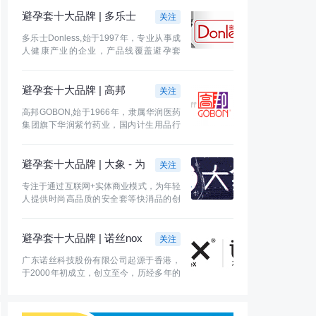
避孕套十大品牌 | 多乐士
关注
Donless - 让爱更有趣
多乐士Donless,始于1997年，专业从事成
人健康产业的企业，产品线覆盖避孕套
类、人体润
避孕套十大品牌 | 高邦
关注
GOBON
高邦GOBON,始于1966年，隶属华润医药
集团旗下华润紫竹药业，国内计生用品行
业知名品牌
避孕套十大品牌 | 大象 - 为
关注
高潮而生
专注于通过互联网+实体商业模式，为年轻
人提供时尚高品质的安全套等快消品的创
新型公
避孕套十大品牌 | 诺丝nox
关注
- 敢爱敢玩，让爱更亲近
广东诺丝科技股份有限公司起源于香港，
于2000年初成立，创立至今，历经多年的
市场考验