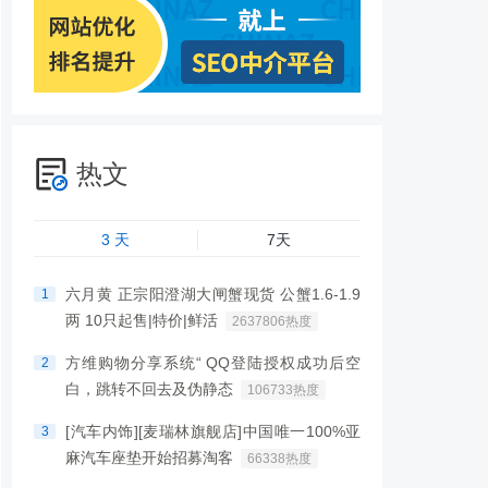
热文
3 天
7天
六月黄 正宗阳澄湖大闸蟹现货 公蟹1.6-1.9
1
两 10只起售|特价|鲜活
2637806热度
方维购物分享系统“ QQ登陆授权成功后空
2
白，跳转不回去及伪静态
106733热度
[汽车内饰][麦瑞林旗舰店]中国唯一100%亚
3
麻汽车座垫开始招募淘客
66338热度