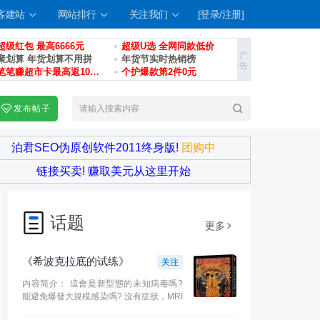
客建站
网站排行
关注我们
[登录/注册]
超级红包 最高6666元
超级U选 全网同款低价
聚划算 年货划算不用拼
年货节实时热销榜
笔笔赚超市卡最高返100元
个护爆款第2件0元
发布帖子
搜
索
泊君SEO伪原创软件2011终身版!
团购中
链接买卖! 赚取美元从这里开始
话题
更多
《希波克拉底的试练》
关注
内容简介： 這會是新型態的未知病毒嗎?
能避免爆發大規模感染嗎? 沒有症狀，MRI
檢驗