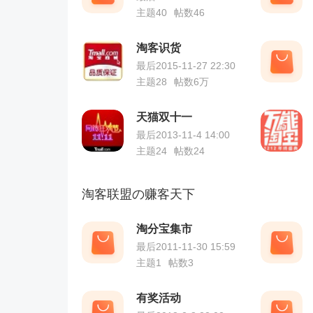
主题40
帖数46
淘客识货
最后2015-11-27 22:30
主题28
帖数
6万
天猫双十一
最后2013-11-4 14:00
主题24
帖数24
淘客联盟の赚客天下
淘分宝集市
最后2011-11-30 15:59
主题1
帖数3
有奖活动