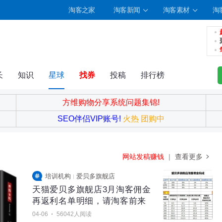
淘客之家
淘客新闻
淘客素材
淘
长
知识
星球
找券
投稿
排行榜
方维购物分享系统问题集锦!
志
相册
分享
记录
SEO伴侣VIP账号!
火热 团购中
网站发稿赚钱
|
查看更多
培训机构
爱贝多旗舰店
天猫爱贝多旗舰店3月淘客佣金
再返利名单明细，请淘客前来
领取
·
04-06
56042人阅读