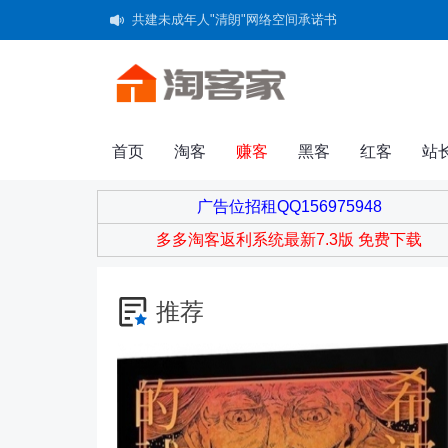
共建未成年人"清朗"网络空间承诺书
首页
淘客
赚客
黑客
红客
站
广告位招租QQ156975948
群组
家园
广播
导读
淘帖
日
多多淘客返利系统最新7.3版 免费下载
推荐