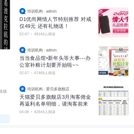
培训机构
admin
D1优尚网情人节特别推荐 对戒
仅49元 还有礼物送！
·
02-07
49144人阅读
培训机构
admin
当当食品馆•新年头等大事---办
公室补粮计划要开始啦~~
·
02-07
47468人阅读
培训机构
爱贝多旗舰店
天猫爱贝多旗舰店3月淘客佣金
再返利名单明细，请淘客前来
领取
·
04-06
42644人阅读