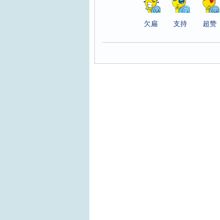
欠扁
支持
超赞