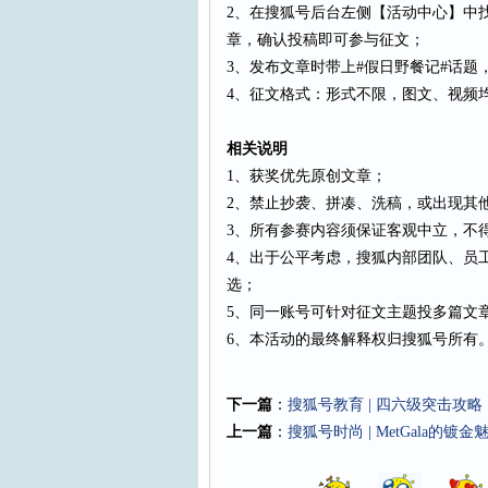
2、在搜狐号后台左侧【活动中心】中找
章，确认投稿即可参与征文；
3、发布文章时带上#假日野餐记#话题
4、征文格式：形式不限，图文、视频
相关说明
1、获奖优先原创文章；
2、禁止抄袭、拼凑、洗稿，或出现其
3、所有参赛内容须保证客观中立，不
4、出于公平考虑，搜狐内部团队、员
选；
5、同一账号可针对征文主题投多篇文
6、本活动的最终解释权归搜狐号所有
下一篇
：
搜狐号教育 | 四六级突击攻略
上一篇
：
搜狐号时尚 | MetGala的镀金