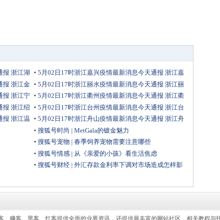
通报 浙江湖
•
5月02日17时浙江嘉兴疫情最新消息今天通报 浙江嘉
兴疫情防控最新数据通知
通报 浙江金
•
5月02日17时浙江丽水疫情最新消息今天通报 浙江丽
水疫情防控最新数据通知
通报 浙江宁
•
5月02日17时浙江衢州疫情最新消息今天通报 浙江衢
州疫情防控最新数据通知
通报 浙江绍
•
5月02日17时浙江台州疫情最新消息今天通报 浙江台
州疫情防控最新数据通知
通报 浙江温
•
5月02日17时浙江舟山疫情最新消息今天通报 浙江舟
山疫情防控最新数据通知
•
搜狐号时尚 | MetGala的镀金魅力
•
搜狐号宠物 | 春季饲养宠物需要注意哪些
•
搜狐号情感 | 从《亲爱的小孩》看生活焦虑
•
搜狐号财经 | 外汇存款金利率下调对市场造成怎样影
响？
进入论坛
客、赚客、黑客、红客提供全面的业界资讯，还提供最丰富的网站社区、相关教程与