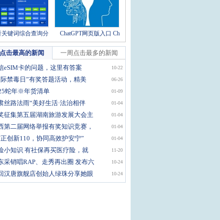
析关键词综合查询分
ChatGPT网页版入口 Ch
点击最高的新闻
一周点击最多的新闻
信eSIM卡的问题，这里有答案
10-22
国际禁毒日”有奖答题活动，精美
06-26
025蛇年※年货清单
01-09
肃丝路法雨“美好生活·法治相伴
01-04
奖征集第五届湖南旅游发展大会主
01-04
西第二届网络举报有奖知识竞赛，
01-04
守正创新110，协同高效护安宁”
01-04
险小知识 有社保再买医疗险，就
11-20
东采销唱RAP、走秀再出圈 发布六
10-24
回汉唐旗舰店创始人绿珠分享她眼
10-24