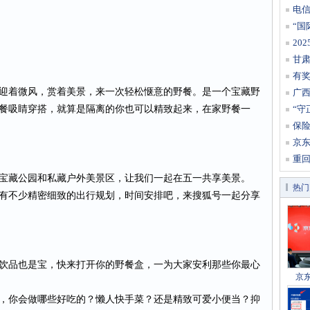
电信
“国
等
20
甘肃
知
有
迎着微风，赏着美景，来一次轻松惬意的野餐。是一个宝藏野
口
广
餐吸睛穿搭，就算是隔离的你也可以精致起来，在家野餐一
30
“守
识
保险
费钱
京东
消
重
的
宝藏公园和私藏户外美景区，让我们一起在五一共享美景。
热门
有不少精密细致的出行规划，时间安排吧，来搜狐号一起分享
饮品也是宝，快来打开你的野餐盒，一为大家安利那些你最心
京
，你会做哪些好吃的？懒人快手菜？还是精致可爱小便当？抑