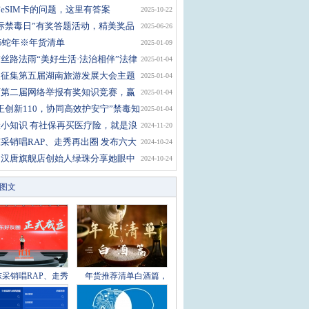
eSIM卡的问题，这里有答案
2025-10-22
际禁毒日”有奖答题活动，精美奖品
2025-06-26
你
25蛇年※年货清单
2025-01-09
丝路法雨“美好生活·法治相伴”法律
2025-01-04
奖征集第五届湖南旅游发展大会主题
2025-01-04
号、
西第二届网络举报有奖知识竞赛，赢
2025-01-04
元微
正创新110，协同高效护安宁”禁毒知
2025-01-04
小知识 有社保再买医疗险，就是浪
2024-11-20
?
采销唱RAP、走秀再出圈 发布六大
2024-10-24
费关
回汉唐旗舰店创始人绿珠分享她眼中
2024-10-24
京东
图文
东采销唱RAP、走秀
年货推荐清单白酒篇，