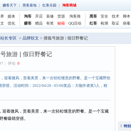
赚客天下
|
黑客基地
|
红客乐园
|
淘客商城
业界
媒体
淘客
开店
装修
货源
淘客推
黑客
安全
技术
脚本
软文
优化
赚客
赠品
有奖
秘籍
QQ活动
红客
检测
取证
病毒
の站长专区
>
品牌软文
> 搜狐号旅游 | 假日野餐记
号旅游 | 假日野餐记
97
|
评论:
0
好友，迎着微风，赏着美景，来一次轻松惬意的野餐。是一个宝藏野炊
活动时间：2022/04/28 - 05/06奖品：大咖作者奖5人，精
，迎着微风，赏着美景，来一次轻松惬意的野餐。是一个宝藏
野餐吸睛穿搭。
特别