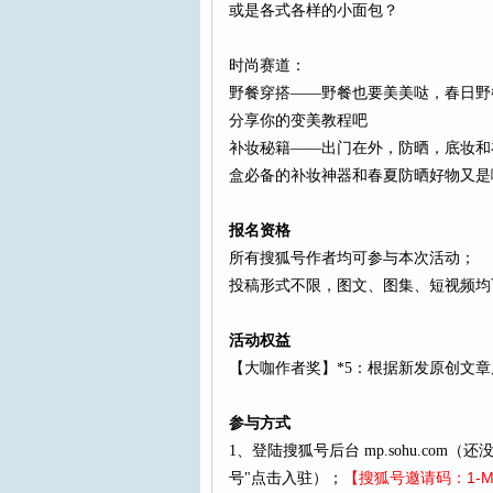
或是各式各样的小面包？
时尚赛道：
野餐穿搭——野餐也要美美哒，春日野
分享你的变美教程吧
补妆秘籍——出门在外，防晒，底妆和补
盒必备的补妆神器和春夏防晒好物又是
报名资格
所有搜狐号作者均可参与本次活动；
投稿形式不限，图文、图集、短视频均
活动权益
【大咖作者奖】*5：根据新发原创文
参与方式
1、登陆搜狐号后台 mp.sohu.com（还
【搜狐号邀请码：1-MTI
号"点击入驻）；