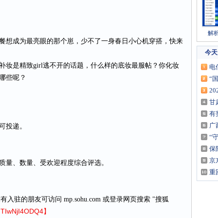
解
餐想成为最亮眼的那个崽，少不了一身春日小心机穿搭，快来
今天
妆是精致girl逃不开的话题，什么样的底妆最服帖？你化妆
电
哪些呢？
“
2
甘
有
广
可投递。
“
保
京
章质量、数量、受欢迎程度综合评选。
重
没有入驻的朋友可访问 mp.sohu.com 或登录网页搜索 "搜狐
wNjI4ODQ4】