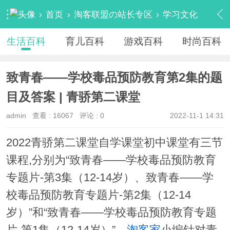
›
首页
›
淘客联盟の站长专区
›
学习文化
›
生活百科
›
内容
生活百科
育儿百科
游戏百科
时尚百科
致青春——学校毒品预防教育第2集的题
目及答案 | 青骄第二课堂
admin
查看 :
16067
评论 : 0
2022-11-1 14:31
2022青骄第二课堂自学课堂初中课堂有三节
课程,分别为“致青春——学校毒品预防教育
专题片-第3集（12-14岁）、致青春——学
校毒品预防教育专题片-第2集（12-14
岁）”和“致青春——学校毒品预防教育专题