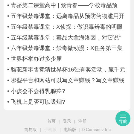
•
青骄第二课堂高中 | 致青春——学校毒品预
•
五年级禁毒课堂：远离毒品从预防药物滥用开
•
五年级禁毒课堂：X侦探：做识毒辨毒的明眼
•
五年级禁毒课堂：毒品大拿海洛因，对它说“
•
六年级禁毒课堂：禁毒微动漫：X任务第三集
•
世界杯举办过多少届
•
骆驼新零售竞猜世界杯16强有奖活动，赢千元
•
哪些平台和网站可以写文章赚钱？写文章赚钱
•
小孩会不会得乳腺癌?
•
飞机上是否可以吸烟?
首页
|
登录
|
注册
导航
简易版
|
手机版
|
电脑版
|
© Comsenz Inc.