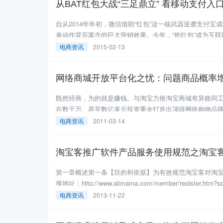
从BAT红包大战“三足鼎立” 看移动支付入
自从2014年年初，微信借助“红包”这一核武器逆袭支付宝
单动作背后寓含的巨大营销效果。今年，“抢红包”成为互联网
电商资讯
2015-02-13
网络商城开放平台化之忧：问题商品概率
既然经商，为的就是赚钱。与淘宝力推淘宝商城有异曲同工
在数千万、甚至数亿美元投资重金打造出顶级网络购物品牌后
电商资讯
2011-03-14
淘宝客推广软件产品服务使用规范之淘宝
第一章概述第一条【目的和依据】为有效规范淘宝客对淘
接地址：http://www.alimama.com/member/register.htm
电商资讯
2013-11-22