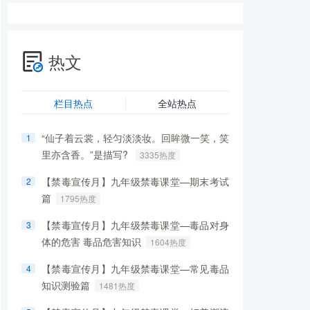
热文
栏目热点
全站热点
“仙子着云裳，轻匀淡淡妆。回眸微一笑，笑
1
里亦含香。”是描写?
3335热度
【禁毒宣传月】九年级禁毒课堂—期末考试
2
篇
1795热度
【禁毒宣传月】九年级禁毒课堂—毒品对身
3
体的危害 毒品危害知识
1604热度
【禁毒宣传月】九年级禁毒课堂—常见毒品
4
知识测验篇
1481热度