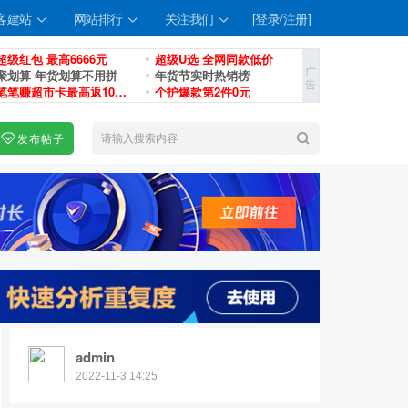
客建站
网站排行
关注我们
[登录/注册]
超级红包 最高6666元
超级U选 全网同款低价
聚划算 年货划算不用拼
年货节实时热销榜
笔笔赚超市卡最高返100元
个护爆款第2件0元
发布帖子
搜
索
admin
2022-11-3 14:25