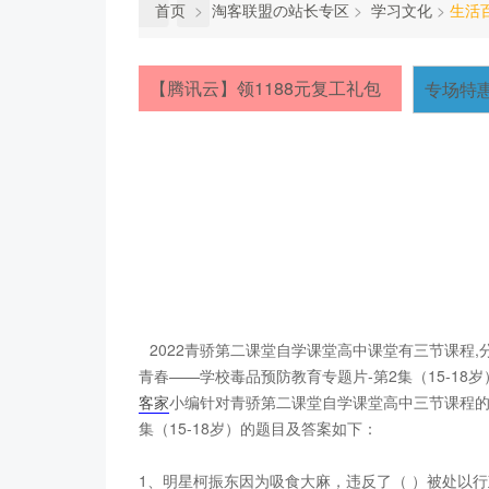
首页
>
淘客联盟の站长专区
>
学习文化
>
生活
【腾讯云】领1188元复工礼包
专场特
2022青骄第二课堂自学课堂高中课堂有三节课程,分
青春——学校毒品预防教育专题片-第2集（15-18岁
客家
小编针对青骄第二课堂自学课堂高中三节课程的
集（15-18岁）的题目及答案如下：
1、明星柯振东因为吸食大麻，违反了（ ）被处以