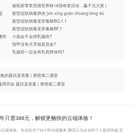
的暗夜 题目及答案 | 青骄第二课堂
骆驼新零售竞猜世界杯16强有奖活动，赢千元大奖 |
是
11月27日截止
新型冠状病毒肺炎 [xīn xíng guān zhuàng bìng dú
fèi yán]
新型冠状病毒变异毒株BQ.1.1
新型冠状病毒变异毒株BF.7
哪些
小孩会不会得乳腺癌?
指甲没有月牙就是贫血?
乳腺癌一定会有乳房肿块吗?
集的题目及答案 | 青骄第二课堂
开始 题目及答案 | 青骄第二课堂
年只需388元，解锁更畅快的云端体验！
云端体验。专业技术7*24小时在线服务,腾讯云为企业和个人提供快捷,安