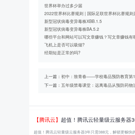
决心 题目及答案 | 青骄第二课堂
世界杯举办过多少届
2022世界杯比赛规则 | 国际足联世界杯比赛规则
怎么样
新型冠状病毒变异毒株XBB.1.5
新型冠状病毒变异毒株BA.5.2
哪些平台和网站可以写文章赚钱？写文章赚钱有
技巧？
飞机上是否可以吸烟?
经期短是正常的吗?
上一篇：
初中：致青春——学校毒品预防教育第1
下一篇：
五年级禁毒课堂：远离毒品从预防药物滥用
【腾讯云】
超值！腾讯云轻量级云服务器3
超值！腾讯云轻量级云服务器3年只需388元，解锁更畅快的