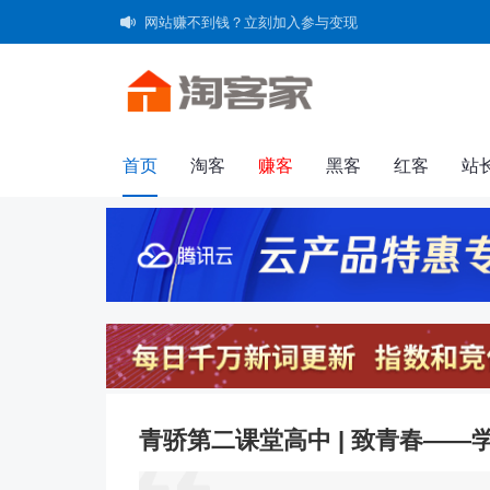
网站赚不到钱？立刻加入参与变现
字体超市--好字体用得起，买得起！
共建未成年人"清朗"网络空间承诺书
首页
淘客
赚客
黑客
红客
站
群组
家园
广播
导读
淘帖
日
青骄第二课堂高中 | 致青春—