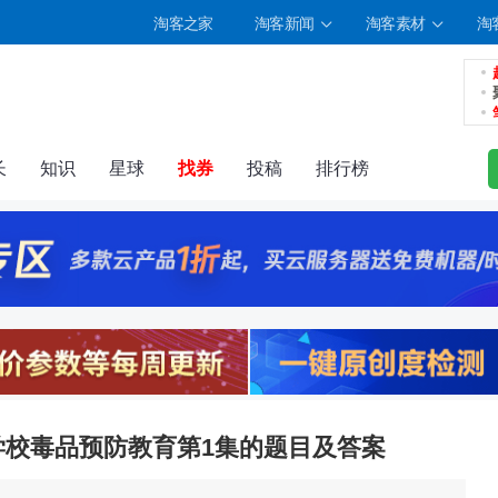
淘客之家
淘客新闻
淘客素材
淘
长
知识
星球
找券
投稿
排行榜
志
相册
分享
记录
—学校毒品预防教育第1集的题目及答案