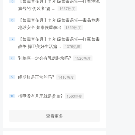
【禁毒宣传月】九年级禁毒课堂—打着潮流
5
旗号的“伪装者”篇 ...
1637热度
【禁毒宣传月】九年级禁毒课堂—毒品危害
6
地球安全 禁毒侠重拳出
1359热度
【禁毒宣传月】九年级禁毒课堂—打赢禁毒
7
战争 捍卫美好生活篇 ..
1376热度
乳腺癌一定会有乳房肿块吗?
8
1520热度
经期短是正常的吗?
9
1410热度
指甲没有月牙就是贫血?
10
1563热度
查看更多