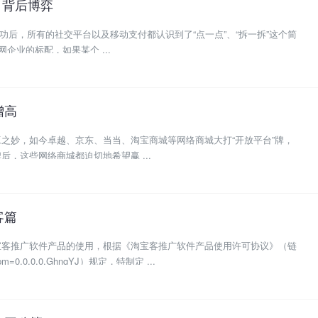
口背后博弈
成功后，所有的社交平台以及移动支付都认识到了“点一点”、“拆一拆”这个简
企业的标配，如果某个 ...
增高
之妙，如今卓越、京东、当当、淘宝商城等网络商城大打“开放平台”牌，
，这些网络商城都迫切地希望赢 ...
客篇
宝客推广软件产品的使用，根据《淘宝客推广软件产品使用许可协议》（链
?spm=0.0.0.0.GhngYJ）规定，特制定 ...