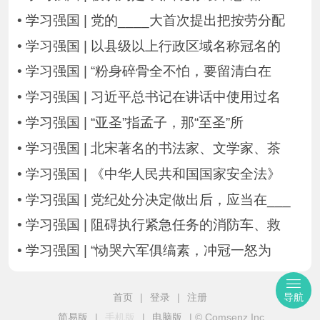
•
学习强国 | 党的____大首次提出把按劳分配
•
学习强国 | 以县级以上行政区域名称冠名的
•
学习强国 | “粉身碎骨全不怕，要留清白在
•
学习强国 | 习近平总书记在讲话中使用过名
•
学习强国 | “亚圣”指孟子，那“至圣”所
•
学习强国 | 北宋著名的书法家、文学家、茶
•
学习强国 | 《中华人民共和国国家安全法》
•
学习强国 | 党纪处分决定做出后，应当在___
•
学习强国 | 阻碍执行紧急任务的消防车、救
•
学习强国 | “恸哭六军俱缟素，冲冠一怒为
首页
|
登录
|
注册
导航
简易版
|
手机版
|
电脑版
|
© Comsenz Inc.