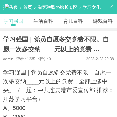
›
首页
›
淘客联盟の站长专区
›
学习文化
›
学习强国
›
内容
学习强国
生活百科
育儿百科
游戏百科
学习强国 | 党员自愿多交党费不限。自
愿一次多交纳____元以上的党费 ...
admin
查看 :
1235
评论 : 0
2023-2-28 20:38
学习强国 | 党员自愿多交党费不限。自愿一
次多交纳____元以上的党费，全部上缴中
央。（出题：中共连云港市委宣传部 推荐：
江苏学习平台）
A、5000