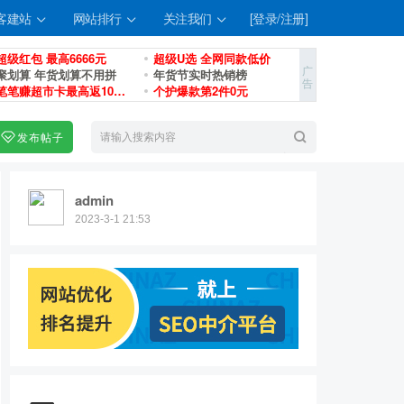
客建站
网站排行
关注我们
[登录/注册]
超级红包 最高6666元
超级U选 全网同款低价
聚划算 年货划算不用拼
年货节实时热销榜
笔笔赚超市卡最高返100元
个护爆款第2件0元
发布帖子
搜
索
admin
2023-3-1 21:53