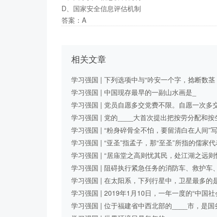
D、国家安全信息评估机制
答案：A
相关文章
学习强国 | 下列选项中与“吟安一个字，捻断数茎
须”的内涵表达一致的是 ...
学习强国 | 中国现存最早的一副山水画是_
学习强国 | 党员自愿多交党费不限。自愿一次多
____元以上的党费 ...
学习强国 | 党的____大首次提出把按劳分配和按
产要素分配结合起来 ...
学习强国 | “粉身碎骨全不怕，要留清白在人间”
是_
学习强国 | “亚圣”指孟子，那“至圣”所指的儒家代
人物是 ...
学习强国 | “居庙堂之高则忧其民，处江湖之远则
其君”出自宋朝诗人范仲淹的 ...
学习强国 | 阻碍执行紧急任务的消防车、救护车
程抢险车、警车等车辆通 ...
学习强国 | 在太阳系，下列行星中，卫星最多的
____？
学习强国 | 2019年1月10日，一年一度的“中国社
科学院考古学论坛 ...
学习强国 | 位于福建省中西北部的____市，是国