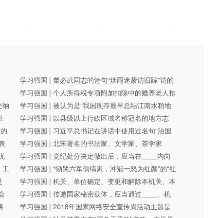
学习强国 | 董必武同志的诗句“烟雨迷蒙访旧踪”访的
是浙江嘉兴 ...
学习强国 | 个人所得税专项附加扣除中的赡养老人扣
交纳
除，被赡养人需年满____周岁 ...
学习强国 | 被认为是“我国现存最早总结江南水稻地
生
区栽培技术的一部农书”的 ...
学习强国 | 以县级以上行政区域名称冠名的地方志
写的
书、地方综合年鉴 ...
学习强国 | 习近平总书记在讲话中使用过名句“治国
表
有常，而利民为本” ...
学习强国 | 北宋著名的书法家、文学家、茶学家
忧
____，亦是北宋名臣 ...
学习强国 | 党纪处分决定做出后，应当在____内向
、工
受处分党员所在党的基层 ...
学习强国 | “恸哭六军俱缟素，冲冠一怒为红颜”的“红
是
颜”指的是 ...
学习强国 | 机关、单位确定、变更和解除本机关、本
会
单位的国家秘密 ...
学习强国 | 传递国家秘密载体，应当通过____、机
务
要通信或者其他符合保密要求 ...
学习强国 | 2018年国家网络安全宣传周活动主题是