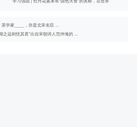
学习强国 | 牡丹花素来有“国色天香”的美称，在世界
上也负有盛名 ...
学家____，亦是北宋名臣 ...
湖之远则忧其君”出自宋朝诗人范仲淹的 ...