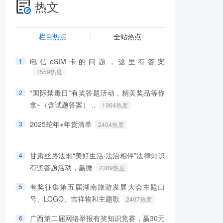
热文
栏目热点
全站热点
电信eSIM卡的问题，这里有答案
1
1559热度
“国际禁毒日”有奖答题活动，精美奖品等你
2
拿~（含试题答案） ..
1964热度
2025蛇年※年货清单
3
2404热度
甘肃丝路法雨“美好生活·法治相伴”法律知识
4
有奖答题活动，赢微
2389热度
有奖征集第五届湖南旅游发展大会主题口
5
号、LOGO、吉祥物和主题歌
2407热度
广西第二届网络举报有奖知识竞赛，赢30元
6