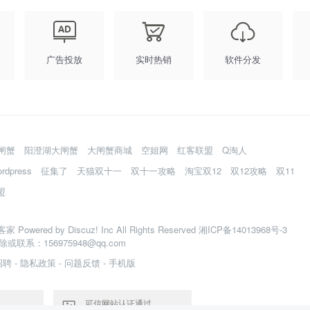
广告投放
实时热销
软件分发
闸蟹
阳澄湖大闸蟹
大闸蟹商城
空姐网
红客联盟
Q淘人
ordpress
征集了
天猫双十一
双十一攻略
淘宝双12
双12攻略
双11
盟
客家
Powered by
Discuz!
Inc All Rights Reserved
湘ICP备14013968号-3
或联系：156975948@qq.com
招聘
-
隐私政策
-
问题反馈
-
手机版
可信网站认证通过