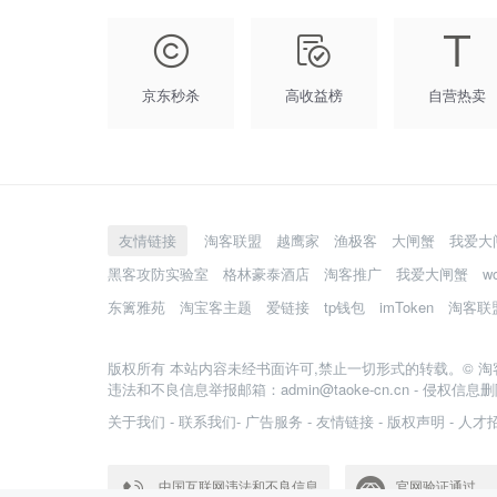
京东秒杀
高收益榜
自营热卖
友情链接
淘客联盟
越鹰家
渔极客
大闸蟹
我爱大
黑客攻防实验室
格林豪泰酒店
淘客推广
我爱大闸蟹
w
东篱雅苑
淘宝客主题
爱链接
tp钱包
imToken
淘客联
版权所有 本站内容未经书面许可,禁止一切形式的转载。©
淘
违法和不良信息举报邮箱：admin@taoke-cn.cn - 侵权信息删除
关于我们
-
联系我们
-
广告服务
-
友情链接
-
版权声明
-
人才
中国互联网违法和不良信息
官网验证通过