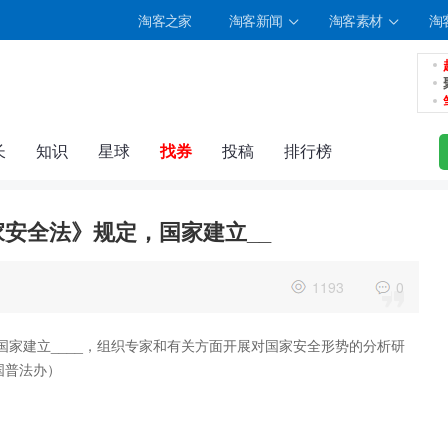
淘客之家
淘客新闻
淘客素材
淘
长
知识
星球
找券
投稿
排行榜
志
相册
分享
记录
家安全法》规定，国家建立__
1193
0
，国家建立____，组织专家和有关方面开展对国家安全形势的分析研
国普法办）