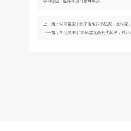
院批准建立的全国集体林区改革试验 ...
学习强国 | 世界环境日是每年的
上一篇：
学习强国 | 北宋著名的书法家、文学家、茶
下一篇：
学习强国 | “居庙堂之高则忧其民，处江