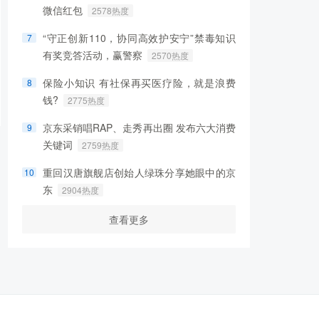
微信红包
2578热度
“守正创新110，协同高效护安宁”禁毒知识
7
有奖竞答活动，赢警察
2570热度
保险小知识 有社保再买医疗险，就是浪费
8
钱?
2775热度
京东采销唱RAP、走秀再出圈 发布六大消费
9
关键词
2759热度
重回汉唐旗舰店创始人绿珠分享她眼中的京
10
东
2904热度
查看更多