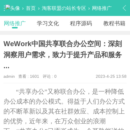
›
首页
›
淘客联盟の站长专区
›
网络推广
›
内容
网络推广
学习文化
程序源码
教程书籍
WeWork中国共享联合办公空间：深刻
洞察用户需求，致力于提升产品和服务
...
admin
查看 :
1601
评论 : 0
2023-4-25 13:58
“共享办公”又称联合办公，是一种降低
办公成本的办公模式。得益于人们办公方式
的不断革新以及其在社群效应、成本控制上
的优势，近年来，在万众创业的浪潮