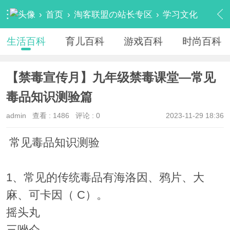
›
首页
›
淘客联盟の站长专区
›
学习文化
›
生活百科
›
内容
生活百科
育儿百科
游戏百科
时尚百科
【禁毒宣传月】九年级禁毒课堂—常见
毒品知识测验篇
admin
查看 :
1486
评论 : 0
2023-11-29 18:36
常见毒品知识测验
1、常见的传统毒品有海洛因、鸦片、大
麻、可卡因（ C）。
摇头丸