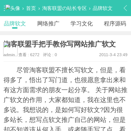
›
首页
›
淘客联盟の站长专区
›
品牌软文
›
内容
品牌软文
网络推广
学习文化
程序源码
淘客联盟手把手教你写网站推广软文
admin
查看 :
6272
评论 : 0
2011-3-4 23:49
尽管淘客联盟不擅长写软文，但是，看
得多了，悟出了写门道，也很愿意拿出来和
有这方面需求的朋友一起分享。 关于网站推
广软文的作用，大家都知道，我在这里也不
多说。我想说的，是如何写好软文?因为很
多站长，想写点软文推广自己的网站，但是
却不知道该从何入手，或者随手写了点，看