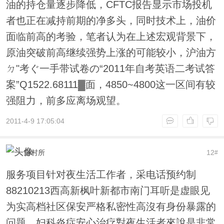
油的持仓量逐步降低，CFTC报告显示市场投机
者也正在减持前期的净多头，同时技术上，油价
面临前高的考验，笔者认为在上述宏观背景下，
原油突破前高继续强势上涨的可能较小，沪油方
ㄉ"考ぐ一手带试卷の“2011年自考英语二考试答
案”Q1522.68111▓面，4850~4800这一区间有较
强阻力，前多应离场观望。
2011-4-9 17:05:04
彭村所
12
#
服务项目针对夜生活工作者，采电话预约制
88210213西高新枫叶新都市南门耳听是虚眼见
为实高档社区保安严格私密性高沒有身份暴露的
问题，妇科炎症安心治疗對夜生活者來說是非常