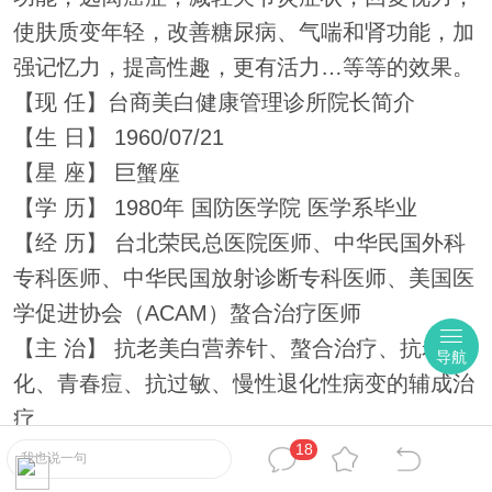
使肤质变年轻，改善糖尿病、气喘和肾功能，加
强记忆力，提高性趣，更有活力…等等的效果。
【现 任】台商美白健康管理诊所院长简介
【生 日】 1960/07/21
【星 座】 巨蟹座
【学 历】 1980年 国防医学院 医学系毕业
【经 历】 台北荣民总医院医师、中华民国外科
专科医师、中华民国放射诊断专科医师、美国医
学促进协会（ACAM）螯合治疗医师
【主 治】 抗老美白营养针、螯合治疗、抗老
导航
化、青春痘、抗过敏、慢性退化性病变的辅成治
疗
18
（患方）三甲高干病房一对一特别护理＆无针过
我也说一句
敏皮试仪试验无针静脉穿刺