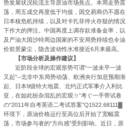
势发展状况轮流主导原油市场焦点。本周走势震
荡，周五成交再度低于均值，因交易商仍不愿在
日本核危机持续，以及对卡扎菲停火存疑的情况
下作大的押注。中国再度上调存款准备金率，以
及产油大国沙特周边国家的不安局势持续也令油
价前景蒙尘，隐含波动性水准接近6月来最高。
【市场分析及操作建议】
近阶段全球的宏观形势可谓“一波未平一波
又起”--北非中东局势动荡、欧洲央行加息预期渐
起、日本9级特大地震、北约正式军事介入利比
亚，在如此纷杂混乱的宏观ㄉ"考ぐ一手带试卷
の“2011年自考英语二考试答案”Q1522.68111▓
环境下，原油价格运行至高位后开始了宽幅震
荡，市场参与者的“方向感”受到影响。近日，原