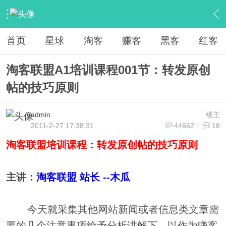
›
淘客联盟の新手区
›
原创投稿
›
内容
首页
星球
淘客
赚客
黑客
红客
淘客联盟A1培训课程001节：转发原创
帖的技巧原则
admin
楼主
2011-2-27 17:38:31
44662
18
淘客联盟培训课程：转发原创帖的技巧原则
主讲：
淘客联盟 站长 --木瓜
今天就采集其他网站新闻或者信息类文章需
要的几个注意事项给予分析讲解下，以作为赚客