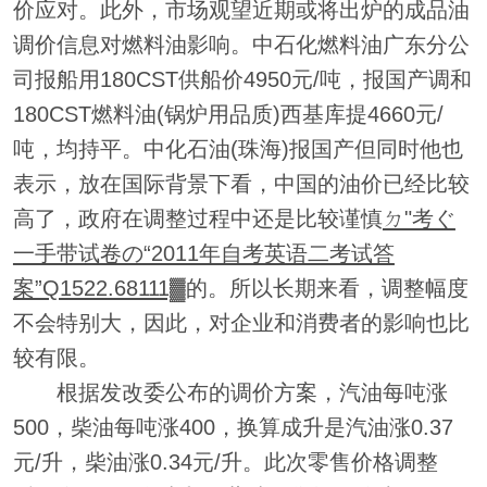
价应对。此外，市场观望近期或将出炉的成品油
调价信息对燃料油影响。中石化燃料油广东分公
司报船用180CST供船价4950元/吨，报国产调和
180CST燃料油(锅炉用品质)西基库提4660元/
吨，均持平。中化石油(珠海)报国产但同时他也
表示，放在国际背景下看，中国的油价已经比较
高了，政府在调整过程中还是比较谨慎
ㄉ"考ぐ
一手带试卷の“2011年自考英语二考试答
案”Q1522.68111▓
的。所以长期来看，调整幅度
不会特别大，因此，对企业和消费者的影响也比
较有限。
根据发改委公布的调价方案，汽油每吨涨
500，柴油每吨涨400，换算成升是汽油涨0.37
元/升，柴油涨0.34元/升。此次零售价格调整