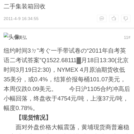
二手集装箱回收
2011-4-9 16:34:55
张美弘
11
#
纽约时间
3ㄉ"考ぐ一手带试卷の“2011年自考英
语二考试答案”Q1522.68111▓
月18日13:30(北京
时间3月19日2:30)，NYMEX 4月原油期货收低
35美分，或0.4%，结算价报每桶101.07美元，
本周仅跌0.09美元。 今日沪1105合约冲高后
小幅回落，终盘收于4754元/吨，上涨37元/吨，
幅度0.78%。
【现货情况】
面对外盘价格大幅震荡，黄埔现货商普遍稳