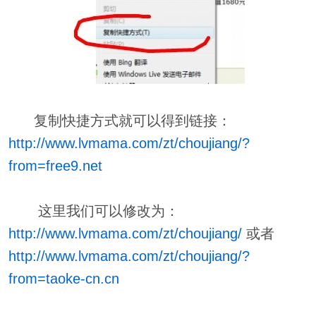
复制快捷方式就可以得到链接：
http://www.lvmama.com/zt/choujiang/?
from=free9.net
这里我们可以修改为：
http://www.lvmama.com/zt/choujiang/
或者
http://www.lvmama.com/zt/choujiang/?
from=taoke-cn.cn