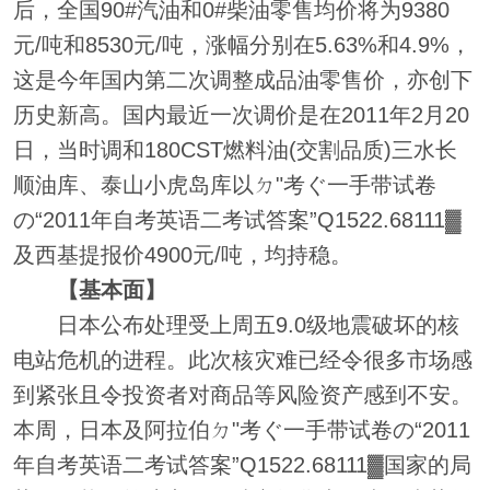
后，全国90#汽油和0#柴油零售均价将为9380
元/吨和8530元/吨，涨幅分别在5.63%和4.9%，
这是今年国内第二次调整成品油零售价，亦创下
历史新高。国内最近一次调价是在2011年2月20
日，当时调和180CST燃料油(交割品质)三水长
顺油库、泰山小虎岛库以ㄉ"考ぐ一手带试卷
の“2011年自考英语二考试答案”Q1522.68111▓
及西基提报价4900元/吨，均持稳。
【基本面】
日本公布处理受上周五9.0级地震破坏的核
电站危机的进程。此次核灾难已经令很多市场感
到紧张且令投资者对商品等风险资产感到不安。
本周，日本及阿拉伯ㄉ"考ぐ一手带试卷の“2011
年自考英语二考试答案”Q1522.68111▓国家的局