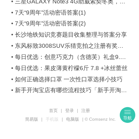
•
三星GALAXY Note3 4G助威索契冬奥，赢QQ绿
•
7天“9周年”活动密语答案(1)
•
7天“9周年”活动密语答案(2)
•
长沙地铁知识竞赛题目收集整理与答案分享
•
东风标致3008SUV乐猜竞拍之注册有奖，免费
•
每日优选：创意巧克力（含德芙）礼盒9.9+桂
•
每日优选：果皮薄黄柠檬6斤 7.8 +冰丝蕾丝
•
如何正确选择口罩 一次性口罩选择小技巧
•
新手开淘宝店有哪些流程技巧「新手开淘宝店
首页
|
登录
|
注册
导航
简易版
|
手机版
|
电脑版
|
© Comsenz Inc.