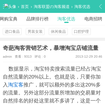
›
首页
›
淘客联盟の淘客频道
›
淘客优选
›
内容
网购宝典
品牌排行榜
淘客优选
电商招聘
进口食品
男装女装
休闲食品
口腔护理
奇葩淘客营销艺术，暴增淘宝店铺流量
admin
查看 :
9313
评论 : 0
2013-12-29 20:46
数据显示，淘宝特卖搜索流量已经占淘宝
自然流量的20%以上。也就是说，只要你加
入
淘宝客
推广，就可以额外的多出这20%多
的流量。另外这部分流量所增加的交易量对
自然排名的好处这里就不多讲了，这是一个