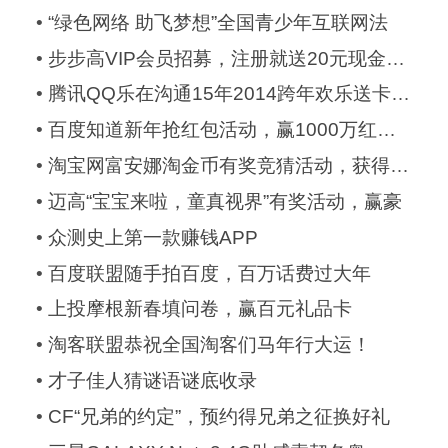
•
“绿色网络 助飞梦想”全国青少年互联网法
•
步步高VIP会员招募，注册就送20元现金还能
•
腾讯QQ乐在沟通15年2014跨年欢乐送卡片，赢
•
百度知道新年抢红包活动，赢1000万红包/Iph
•
淘宝网富安娜淘金币有奖竞猜活动，获得富安
•
迈高“宝宝来啦，童真视界”有奖活动，赢豪
•
众测史上第一款赚钱APP
•
百度联盟随手拍百度，百万话费过大年
•
上投摩根新春填问卷，赢百元礼品卡
•
淘客联盟恭祝全国淘客们马年行大运！
•
才子佳人猜谜语谜底收录
•
CF“兄弟的约定”，预约得兄弟之征换好礼