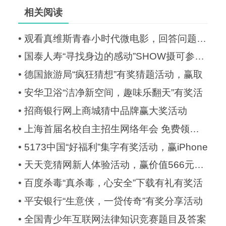
相关阅读
•
观看真维斯青春小时代微电影，回答问题赢iP
•
国泰人寿“寻找身边的感动”SHOW摄可参有奖
•
德国旅游局“疯狂猜想”有奖猜题活动，赢取
•
安华卫浴“洁净新空间，趣味乐翻天”有奖活
•
招商银行网上商城猜中品牌赢大奖活动
•
上海首届名校自主招生网络年会 免费领取备
•
5173中国“好福利”集字有奖活动，赢iPhone
•
天天竞猜网新人体验活动，赢价值566元礼品
•
百度杀毒“真杀毒，心安全”下载有礼有奖活
•
平安银行“生意侠，一贷传奇”有奖分享活动
•
全国青少年互联网法律知识竞赛题目及答案