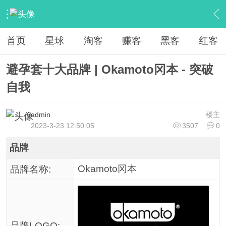
›
淘客联盟の品牌库
›
计生情趣
›
避孕套
›
内容
首页
星球
淘客
赚客
黑客
红客
避孕套十大品牌 | Okamoto冈本 - 突破
自我
admin
楼主
2023-3-23 12:50:05
3507
0
品牌
Okamoto冈本
品牌名称:
品牌LOGO: