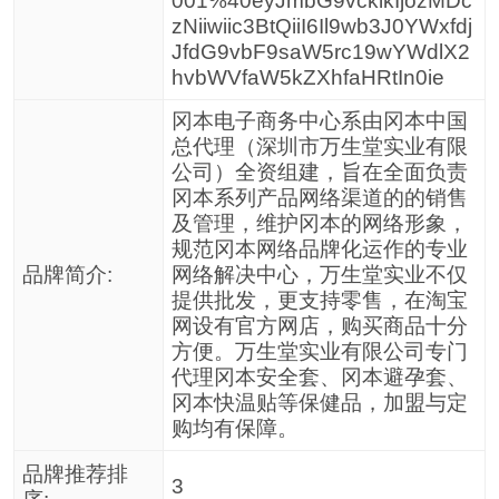
001%40eyJmbG9vcklkIjozMDc
zNiiwiic3BtQiiI6Il9wb3J0YWxfdj
JfdG9vbF9saW5rc19wYWdlX2
hvbWVfaW5kZXhfaHRtIn0ie
冈本电子商务中心系由冈本中国
总代理（深圳市万生堂实业有限
公司）全资组建，旨在全面负责
冈本系列产品网络渠道的的销售
及管理，维护冈本的网络形象，
规范冈本网络品牌化运作的专业
品牌简介:
网络解决中心，万生堂实业不仅
提供批发，更支持零售，在淘宝
网设有官方网店，购买商品十分
方便。万生堂实业有限公司专门
代理冈本安全套、冈本避孕套、
冈本快温贴等保健品，加盟与定
购均有保障。
品牌推荐排
3