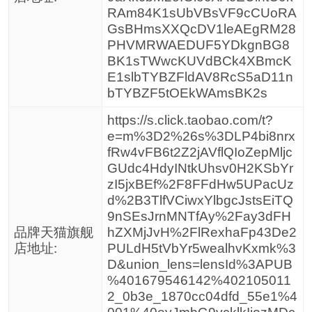
RAm84K1sUbVBsVF9cCUoRA
GsBHmsXXQcDV1leAEgRM28
PHVMRWAEDUF5YDkgnBG8
BK1sTWwcKUVdBCk4XBmcK
E1slbTYBZFldAV8RcS5aD11n
bTYBZF5tOEkWAmsBK2s
https://s.click.taobao.com/t?
e=m%3D2%26s%3DLP4bi8nrx
fRw4vFB6t2Z2jAVflQIoZepMljc
GUdc4HdyINtkUhsv0H2KSbYr
zI5jxBEf%2F8FFdHw5UPacUz
d%2B3TlfVCiwxYlbgcJstsEiTQ
9nSEsJrnMNTfAy%2Fay3dFH
品牌天猫旗舰
hZXMjJvH%2FlRexhaFp43De2
店地址:
PULdH5tVbYr5wealhvKxmk%3
D&union_lens=lensId%3APUB
%401679546142%402105011
2_0b3e_1870cc04dfd_55e1%4