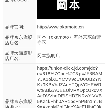
http://www.okamoto.cn
品牌官网:
冈本（okamoto）海外京东自营
品牌京东旗舰
专区
店店名:
品牌天猫旗舰
冈本旗舰店
店店名:
https://union-click.jd.com/jdc?
e=618%7Cpc%7C&p=JF8BAM
YJK1olXDYCVV9cCU0UB2YN
Kx9KBVhdZAcYTQpVCHEWR
wtIABlZAUEEUlVPXDpcUkcVX
AcDVVheDEISHDZNRwYlVVB
品牌京东旗舰
5Kz4kFhh0AR1bcFhPBn1mJB
店地址:
9aXkcbM2oIGlocXAcEUlhtC0k